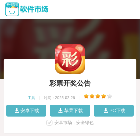
彩票开奖公告
工具
|
时间：2025-02-26
|
安卓下载
苹果下载
PC下载
安卓市场，安全绿色