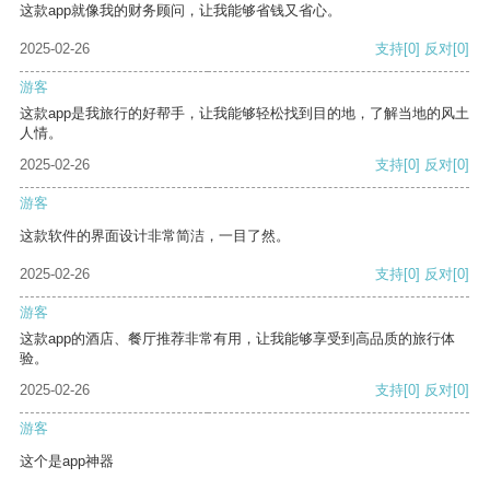
这款app就像我的财务顾问，让我能够省钱又省心。
2025-02-26
支持
[0]
反对
[0]
游客
这款app是我旅行的好帮手，让我能够轻松找到目的地，了解当地的风土
人情。
2025-02-26
支持
[0]
反对
[0]
游客
这款软件的界面设计非常简洁，一目了然。
2025-02-26
支持
[0]
反对
[0]
游客
这款app的酒店、餐厅推荐非常有用，让我能够享受到高品质的旅行体
验。
2025-02-26
支持
[0]
反对
[0]
游客
这个是app神器