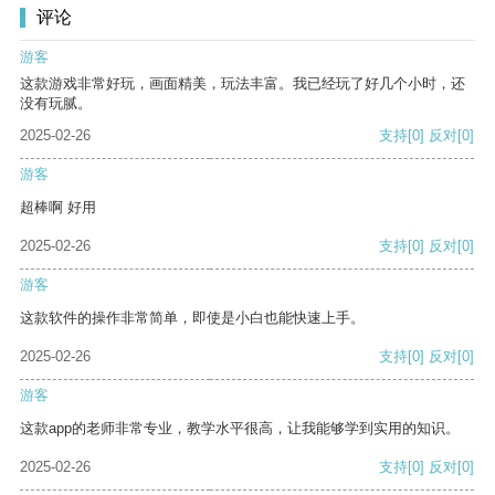
评论
游客
这款游戏非常好玩，画面精美，玩法丰富。我已经玩了好几个小时，还
没有玩腻。
2025-02-26
支持
[0]
反对
[0]
游客
超棒啊 好用
2025-02-26
支持
[0]
反对
[0]
游客
这款软件的操作非常简单，即使是小白也能快速上手。
2025-02-26
支持
[0]
反对
[0]
游客
这款app的老师非常专业，教学水平很高，让我能够学到实用的知识。
2025-02-26
支持
[0]
反对
[0]