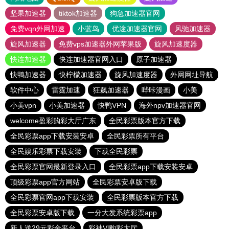
坚果加速器
tiktok加速器
狗急加速器官网
免费vqn外网加速
小蓝鸟
优途加速器官网
风驰加速器
旋风加速器
免费vps加速器外网苹果版
旋风加速度器
快连加速器
快连加速器官网入口
原子加速器
快鸭加速器
快柠檬加速器
旋风加速度器
外网网址导航
软件中心
雷霆加速
狂飙加速器
哔咔漫画
小美
小美vpn
小美加速器
快鸭VPN
海外npv加速器官网
welcome盈彩购彩大厅广东
全民彩票版本官方下载
全民彩票app下载安装安卓
全民彩票所有平台
全民娱乐彩票下载安装
下载全民彩票
全民彩票官网最新登录入口
全民彩票app下载安装安卓
顶级彩票app官方网站
全民彩票安卓版下载
全民彩票官网app下载安装
全民彩票版本官方下载
全民彩票安卓版下载
一分大发系统彩票app
新人送29元彩金平台
彩神Vl购彩大厅