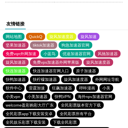
友情链接
网站地图
QuickQ
旋风加速度器
旋风加速
坚果加速器
tiktok加速器
狗急加速器官网
免费vqn外网加速
小蓝鸟
优途加速器官网
风驰加速器
旋风加速器
免费vps加速器外网苹果版
旋风加速度器
快连加速器
快连加速器官网入口
原子加速器
快鸭加速器
快柠檬加速器
旋风加速度器
外网网址导航
软件中心
雷霆加速
狂飙加速器
哔咔漫画
小美
小美vpn
小美加速器
快鸭VPN
海外npv加速器官网
welcome盈彩购彩大厅广东
全民彩票版本官方下载
全民彩票app下载安装安卓
全民彩票所有平台
全民娱乐彩票下载安装
下载全民彩票