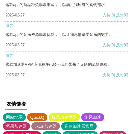
这款app的商品种类非常丰富，可以满足我所有的购物需求。
2025-02-27
支持
[0]
反对
[0]
游客
这款app的音乐资源非常优质，可以让我尽情享受音乐的魅力。
2025-02-27
支持
[0]
反对
[0]
游客
这款加速器VPM应用程序已经为我们带来了无限的流畅体验。
2025-02-27
支持
[0]
反对
[0]
友情链接
网站地图
QuickQ
旋风加速度器
旋风加速
坚果加速器
tiktok加速器
狗急加速器官网