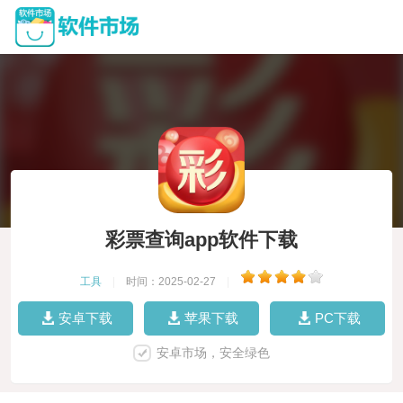
彩票查询app软件下载
工具
|
时间：2025-02-27
|
安卓下载
苹果下载
PC下载
安卓市场，安全绿色