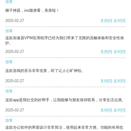
游客
梯子神器，ins随便看，美美哒！
2025-02-27
支持
[0]
反对
[0]
游客
这款加速器VPM应用程序已经为我们带来了无限的流畅体验和安全性保
护。
2025-02-27
支持
[0]
反对
[0]
游客
这款游戏的音乐非常优美，听了让人心旷神怡。
2025-02-27
支持
[0]
反对
[0]
游客
这款app是我社交的好帮手，让我能够与朋友保持联系，分享生活点滴。
2025-02-27
支持
[0]
反对
[0]
游客
这款办公软件的界面设计非常简洁，使用起来非常方便。功能的布局也