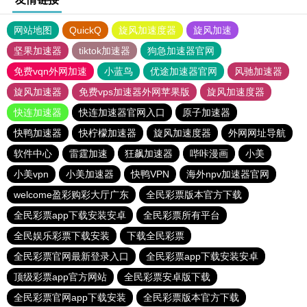
网站地图
QuickQ
旋风加速度器
旋风加速
坚果加速器
tiktok加速器
狗急加速器官网
免费vqn外网加速
小蓝鸟
优途加速器官网
风驰加速器
旋风加速器
免费vps加速器外网苹果版
旋风加速度器
快连加速器
快连加速器官网入口
原子加速器
快鸭加速器
快柠檬加速器
旋风加速度器
外网网址导航
软件中心
雷霆加速
狂飙加速器
哔咔漫画
小美
小美vpn
小美加速器
快鸭VPN
海外npv加速器官网
welcome盈彩购彩大厅广东
全民彩票版本官方下载
全民彩票app下载安装安卓
全民彩票所有平台
全民娱乐彩票下载安装
下载全民彩票
全民彩票官网最新登录入口
全民彩票app下载安装安卓
顶级彩票app官方网站
全民彩票安卓版下载
全民彩票官网app下载安装
全民彩票版本官方下载