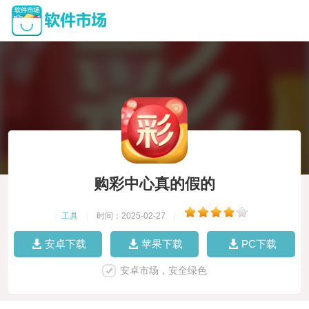
购彩中心真的假的
工具
|
时间：2025-02-27
|
安卓下载
苹果下载
PC下载
安卓市场，安全绿色