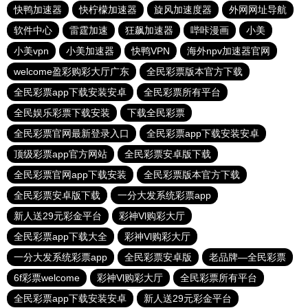
快鸭加速器
快柠檬加速器
旋风加速度器
外网网址导航
软件中心
雷霆加速
狂飙加速器
哔咔漫画
小美
小美vpn
小美加速器
快鸭VPN
海外npv加速器官网
welcome盈彩购彩大厅广东
全民彩票版本官方下载
全民彩票app下载安装安卓
全民彩票所有平台
全民娱乐彩票下载安装
下载全民彩票
全民彩票官网最新登录入口
全民彩票app下载安装安卓
顶级彩票app官方网站
全民彩票安卓版下载
全民彩票官网app下载安装
全民彩票版本官方下载
全民彩票安卓版下载
一分大发系统彩票app
新人送29元彩金平台
彩神Vl购彩大厅
全民彩票app下载大全
彩神Vl购彩大厅
一分大发系统彩票app
全民彩票安卓版
老品牌—全民彩票
6f彩票welcome
彩神Vl购彩大厅
全民彩票所有平台
全民彩票app下载安装安卓
新人送29元彩金平台