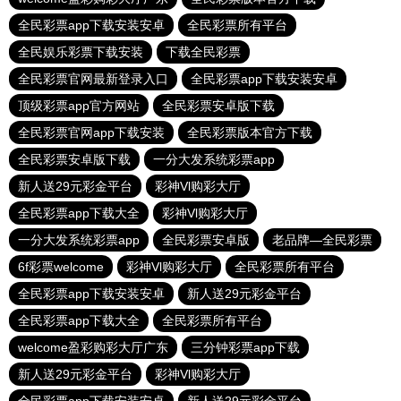
全民彩票app下载安装安卓
全民彩票所有平台
全民娱乐彩票下载安装
下载全民彩票
全民彩票官网最新登录入口
全民彩票app下载安装安卓
顶级彩票app官方网站
全民彩票安卓版下载
全民彩票官网app下载安装
全民彩票版本官方下载
全民彩票安卓版下载
一分大发系统彩票app
新人送29元彩金平台
彩神Vl购彩大厅
全民彩票app下载大全
彩神Vl购彩大厅
一分大发系统彩票app
全民彩票安卓版
老品牌—全民彩票
6f彩票welcome
彩神Vl购彩大厅
全民彩票所有平台
全民彩票app下载安装安卓
新人送29元彩金平台
全民彩票app下载大全
全民彩票所有平台
welcome盈彩购彩大厅广东
三分钟彩票app下载
新人送29元彩金平台
彩神Vl购彩大厅