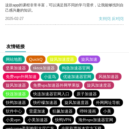
这款app的课程非常丰富，可以满足我不同的学习需求，让我能够找到自
己感兴趣的知识。
2025-02-27
支持
[0]
反对
[0]
友情链接
网站地图
QuickQ
旋风加速度器
旋风加速
坚果加速器
tiktok加速器
狗急加速器官网
免费vqn外网加速
小蓝鸟
优途加速器官网
风驰加速器
旋风加速器
免费vps加速器外网苹果版
旋风加速度器
快连加速器
快连加速器官网入口
原子加速器
快鸭加速器
快柠檬加速器
旋风加速度器
外网网址导航
软件中心
雷霆加速
狂飙加速器
哔咔漫画
小美
小美vpn
小美加速器
快鸭VPN
海外npv加速器官网
welcome盈彩购彩大厅广东
全民彩票版本官方下载