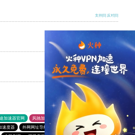
支持
[0]
反对
[0]
支持
[0]
反对
[0]
支持
[0]
反对
[0]
途加速器官网
风驰加速器
旋风加速器
加速度器
外网网址导航
软件中心
雷霆加速
狂飙加速器