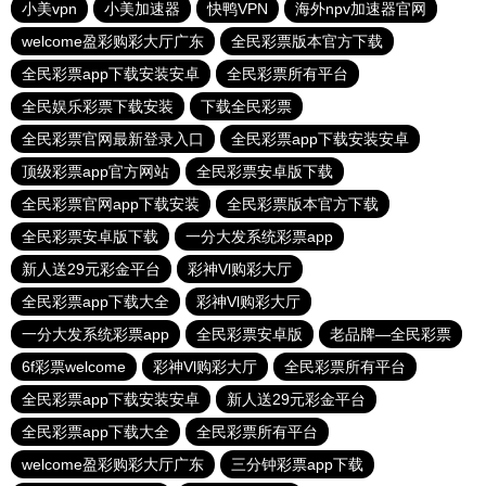
小美vpn
小美加速器
快鸭VPN
海外npv加速器官网
welcome盈彩购彩大厅广东
全民彩票版本官方下载
全民彩票app下载安装安卓
全民彩票所有平台
全民娱乐彩票下载安装
下载全民彩票
全民彩票官网最新登录入口
全民彩票app下载安装安卓
顶级彩票app官方网站
全民彩票安卓版下载
全民彩票官网app下载安装
全民彩票版本官方下载
全民彩票安卓版下载
一分大发系统彩票app
新人送29元彩金平台
彩神Vl购彩大厅
全民彩票app下载大全
彩神Vl购彩大厅
一分大发系统彩票app
全民彩票安卓版
老品牌—全民彩票
6f彩票welcome
彩神Vl购彩大厅
全民彩票所有平台
全民彩票app下载安装安卓
新人送29元彩金平台
全民彩票app下载大全
全民彩票所有平台
welcome盈彩购彩大厅广东
三分钟彩票app下载