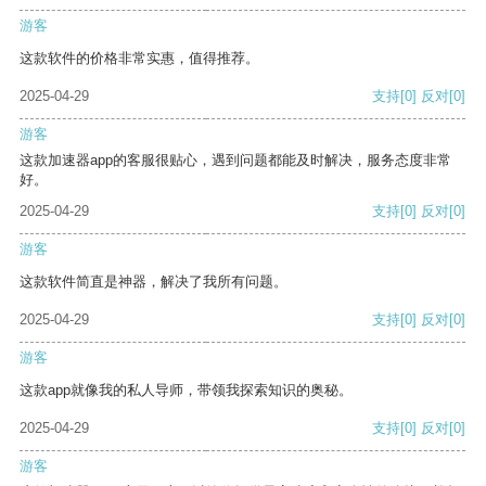
游客
这款软件的价格非常实惠，值得推荐。
2025-04-29
支持
[0]
反对
[0]
游客
这款加速器app的客服很贴心，遇到问题都能及时解决，服务态度非常
好。
2025-04-29
支持
[0]
反对
[0]
游客
这款软件简直是神器，解决了我所有问题。
2025-04-29
支持
[0]
反对
[0]
游客
这款app就像我的私人导师，带领我探索知识的奥秘。
2025-04-29
支持
[0]
反对
[0]
游客