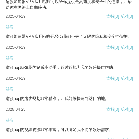
这款加速器VPM应用程序可以给你提供最高速度和安全性的连接，并帮
助你在网络上自由移动。
2025-04-29
支持
[0]
反对
[0]
游客
这款加速器VPM应用程序已经为我们带来了无限的隐私和安全性保护。
2025-04-29
支持
[0]
反对
[0]
游客
这款app就像我的娱乐小助手，随时随地为我的娱乐提供帮助。
2025-04-29
支持
[0]
反对
[0]
游客
这款app的路线规划非常精准，让我能够快速到达目的地。
2025-04-29
支持
[0]
反对
[0]
游客
这款app的视频资源非常丰富，可以满足我不同的娱乐需求。