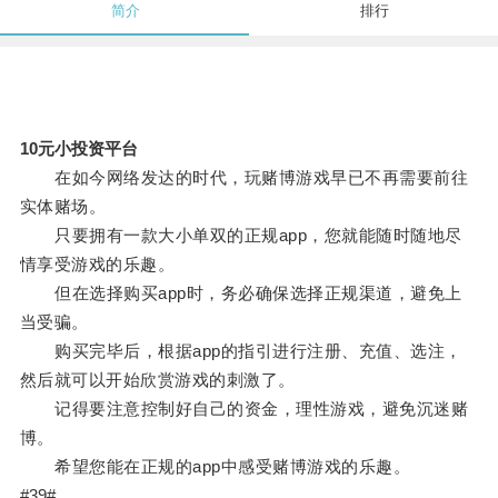
简介
排行
10元小投资平台
在如今网络发达的时代，玩赌博游戏早已不再需要前往
实体赌场。
只要拥有一款大小单双的正规app，您就能随时随地尽
情享受游戏的乐趣。
但在选择购买app时，务必确保选择正规渠道，避免上
当受骗。
购买完毕后，根据app的指引进行注册、充值、选注，
然后就可以开始欣赏游戏的刺激了。
记得要注意控制好自己的资金，理性游戏，避免沉迷赌
博。
希望您能在正规的app中感受赌博游戏的乐趣。
#39#