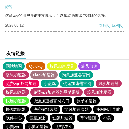
游客
这款app的用户评论非常真实，可以帮助我做出更准确的选择。
2025-05-12
支持
[0]
反对
[0]
友情链接
网站地图
QuickQ
旋风加速度器
旋风加速
坚果加速器
tiktok加速器
狗急加速器官网
免费vqn外网加速
小蓝鸟
优途加速器官网
风驰加速器
旋风加速器
免费vps加速器外网苹果版
旋风加速度器
快连加速器
快连加速器官网入口
原子加速器
快鸭加速器
快柠檬加速器
旋风加速度器
外网网址导航
软件中心
雷霆加速
狂飙加速器
哔咔漫画
小美
小美vpn
小美加速器
快鸭VPN