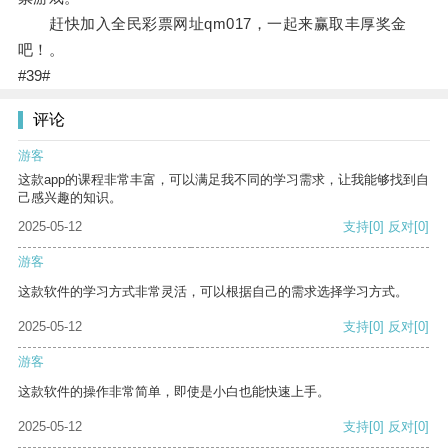
赶快加入全民彩票网址qm017，一起来赢取丰厚奖金
吧！。
#39#
评论
游客
这款app的课程非常丰富，可以满足我不同的学习需求，让我能够找到自
己感兴趣的知识。
2025-05-12
支持
[0]
反对
[0]
游客
这款软件的学习方式非常灵活，可以根据自己的需求选择学习方式。
2025-05-12
支持
[0]
反对
[0]
游客
这款软件的操作非常简单，即使是小白也能快速上手。
2025-05-12
支持
[0]
反对
[0]