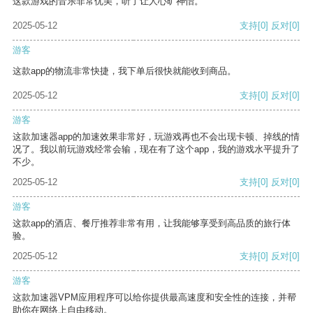
这款游戏的音乐非常优美，听了让人心旷神怡。
2025-05-12
支持
[0]
反对
[0]
游客
这款app的物流非常快捷，我下单后很快就能收到商品。
2025-05-12
支持
[0]
反对
[0]
游客
这款加速器app的加速效果非常好，玩游戏再也不会出现卡顿、掉线的情
况了。我以前玩游戏经常会输，现在有了这个app，我的游戏水平提升了
不少。
2025-05-12
支持
[0]
反对
[0]
游客
这款app的酒店、餐厅推荐非常有用，让我能够享受到高品质的旅行体
验。
2025-05-12
支持
[0]
反对
[0]
游客
这款加速器VPM应用程序可以给你提供最高速度和安全性的连接，并帮
助你在网络上自由移动。