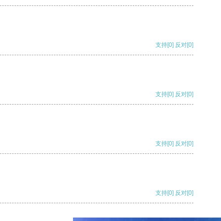
支持
[0]
反对
[0]
支持
[0]
反对
[0]
支持
[0]
反对
[0]
支持
[0]
反对
[0]