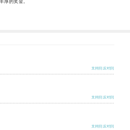
丰厚的奖金。
支持
[0]
反对
[0]
支持
[0]
反对
[0]
支持
[0]
反对
[0]