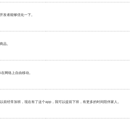
望开发者能够优化一下。
的商品。
你在网络上自由移动。
我以前经常加班，现在有了这个app，我可以提前下班，有更多的时间陪伴家人。