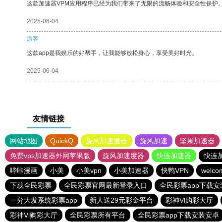
这款加速器VPM应用程序已经为我们带来了无限的流畅体验和安全性保护
2025-06-04
游客
这款app是我娱乐的好帮手，让我能够放松身心，享受美好时光。
2025-06-04
友情链接
网站地图
QuickQ
旋风加速度器
旋风加速
坚果加速器
免费vps加速器外网苹果版
旋风加速度器
快连加速器
快连
哔咔漫画
小美
小美vpn
小美加速器
快鸭VPN
wel
下载全民彩票
全民彩票官网最新登录入口
全民彩票app下载
一分大发系统彩票app
新人送29元彩金平台
彩神Vl购彩大厅
彩神Vl购彩大厅
全民彩票所有平台
全民彩票app下载安装安卓