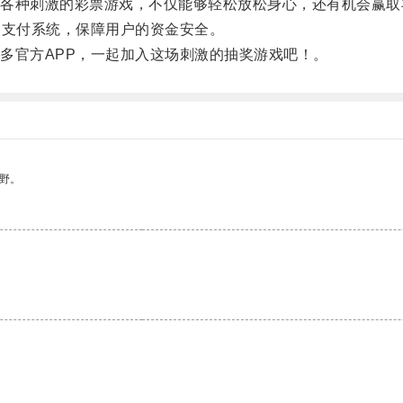
种刺激的彩票游戏，不仅能够轻松放松身心，还有机会赢取
支付系统，保障用户的资金安全。
官方APP，一起加入这场刺激的抽奖游戏吧！。
野。
。