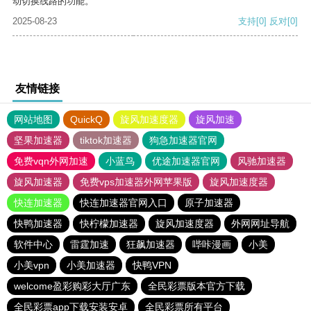
动切换线路的功能。
2025-08-23
支持
[0]
反对
[0]
友情链接
网站地图
QuickQ
旋风加速度器
旋风加速
坚果加速器
tiktok加速器
狗急加速器官网
免费vqn外网加速
小蓝鸟
优途加速器官网
风驰加速器
旋风加速器
免费vps加速器外网苹果版
旋风加速度器
快连加速器
快连加速器官网入口
原子加速器
快鸭加速器
快柠檬加速器
旋风加速度器
外网网址导航
软件中心
雷霆加速
狂飙加速器
哔咔漫画
小美
小美vpn
小美加速器
快鸭VPN
welcome盈彩购彩大厅广东
全民彩票版本官方下载
全民彩票app下载安装安卓
全民彩票所有平台