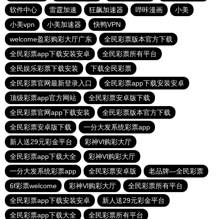
软件中心
雷霆加速
狂飙加速器
哔咔漫画
小美
小美vpn
小美加速器
快鸭VPN
welcome盈彩购彩大厅广东
全民彩票版本官方下载
全民彩票app下载安装安卓
全民彩票所有平台
全民娱乐彩票下载安装
下载全民彩票
全民彩票官网最新登录入口
全民彩票app下载安装安卓
顶级彩票app官方网站
全民彩票安卓版下载
全民彩票官网app下载安装
全民彩票版本官方下载
全民彩票安卓版下载
一分大发系统彩票app
新人送29元彩金平台
彩神Vl购彩大厅
全民彩票app下载大全
彩神Vl购彩大厅
一分大发系统彩票app
全民彩票安卓版
老品牌—全民彩票
6f彩票welcome
彩神Vl购彩大厅
全民彩票所有平台
全民彩票app下载安装安卓
新人送29元彩金平台
全民彩票app下载大全
全民彩票所有平台