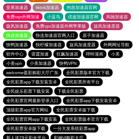
坚果加速器
tiktok加速器
狗急加速器官网
免费vqn外网加速
小蓝鸟
优途加速器官网
风驰加速器
旋风加速器
免费vps加速器外网苹果版
旋风加速度器
快连加速器
快连加速器官网入口
原子加速器
快鸭加速器
快柠檬加速器
旋风加速度器
外网网址导航
软件中心
雷霆加速
狂飙加速器
哔咔漫画
小美
小美vpn
小美加速器
快鸭VPN
welcome盈彩购彩大厅广东
全民彩票版本官方下载
全民彩票app下载安装安卓
全民彩票所有平台
全民娱乐彩票下载安装
下载全民彩票
全民彩票官网最新登录入口
全民彩票app下载安装安卓
顶级彩票app官方网站
全民彩票安卓版下载
全民彩票官网app下载安装
全民彩票版本官方下载
全民彩票安卓版下载
一分大发系统彩票app
新人送29元彩金平台
彩神Vl购彩大厅