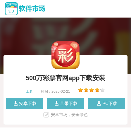
500万彩票官网app下载安装
工具
|
时间：2025-02-21
|
安卓下载
苹果下载
PC下载
安卓市场，安全绿色