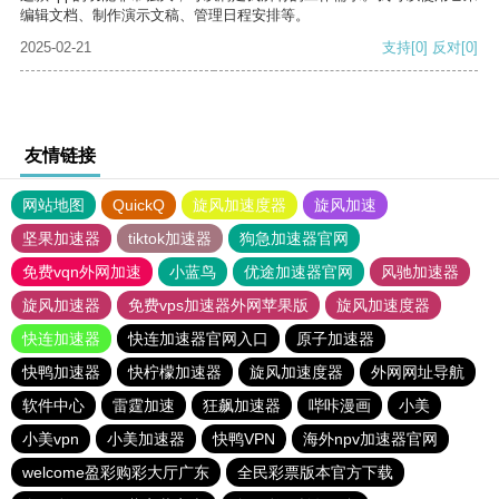
编辑文档、制作演示文稿、管理日程安排等。
2025-02-21
支持
[0]
反对
[0]
友情链接
网站地图
QuickQ
旋风加速度器
旋风加速
坚果加速器
tiktok加速器
狗急加速器官网
免费vqn外网加速
小蓝鸟
优途加速器官网
风驰加速器
旋风加速器
免费vps加速器外网苹果版
旋风加速度器
快连加速器
快连加速器官网入口
原子加速器
快鸭加速器
快柠檬加速器
旋风加速度器
外网网址导航
软件中心
雷霆加速
狂飙加速器
哔咔漫画
小美
小美vpn
小美加速器
快鸭VPN
海外npv加速器官网
welcome盈彩购彩大厅广东
全民彩票版本官方下载