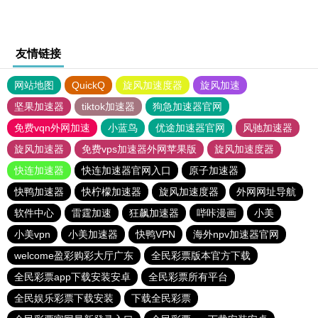
友情链接
网站地图
QuickQ
旋风加速度器
旋风加速
坚果加速器
tiktok加速器
狗急加速器官网
免费vqn外网加速
小蓝鸟
优途加速器官网
风驰加速器
旋风加速器
免费vps加速器外网苹果版
旋风加速度器
快连加速器
快连加速器官网入口
原子加速器
快鸭加速器
快柠檬加速器
旋风加速度器
外网网址导航
软件中心
雷霆加速
狂飙加速器
哔咔漫画
小美
小美vpn
小美加速器
快鸭VPN
海外npv加速器官网
welcome盈彩购彩大厅广东
全民彩票版本官方下载
全民彩票app下载安装安卓
全民彩票所有平台
全民娱乐彩票下载安装
下载全民彩票