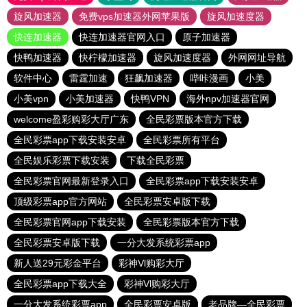
旋风加速器
免费vps加速器外网苹果版
旋风加速度器
快连加速器
快连加速器官网入口
原子加速器
快鸭加速器
快柠檬加速器
旋风加速度器
外网网址导航
软件中心
雷霆加速
狂飙加速器
哔咔漫画
小美
小美vpn
小美加速器
快鸭VPN
海外npv加速器官网
welcome盈彩购彩大厅广东
全民彩票版本官方下载
全民彩票app下载安装安卓
全民彩票所有平台
全民娱乐彩票下载安装
下载全民彩票
全民彩票官网最新登录入口
全民彩票app下载安装安卓
顶级彩票app官方网站
全民彩票安卓版下载
全民彩票官网app下载安装
全民彩票版本官方下载
全民彩票安卓版下载
一分大发系统彩票app
新人送29元彩金平台
彩神Vl购彩大厅
全民彩票app下载大全
彩神Vl购彩大厅
一分大发系统彩票app
全民彩票安卓版
老品牌—全民彩票