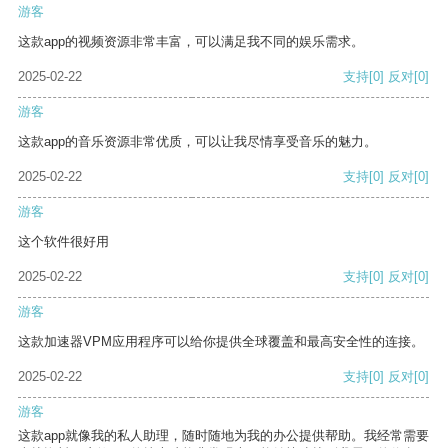
游客
这款app的视频资源非常丰富，可以满足我不同的娱乐需求。
2025-02-22
支持
[0]
反对
[0]
游客
这款app的音乐资源非常优质，可以让我尽情享受音乐的魅力。
2025-02-22
支持
[0]
反对
[0]
游客
这个软件很好用
2025-02-22
支持
[0]
反对
[0]
游客
这款加速器VPM应用程序可以给你提供全球覆盖和最高安全性的连接。
2025-02-22
支持
[0]
反对
[0]
游客
这款app就像我的私人助理，随时随地为我的办公提供帮助。我经常需要