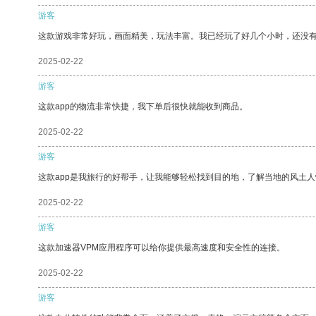
游客
这款游戏非常好玩，画面精美，玩法丰富。我已经玩了好几个小时，还没
2025-02-22
游客
这款app的物流非常快捷，我下单后很快就能收到商品。
2025-02-22
游客
这款app是我旅行的好帮手，让我能够轻松找到目的地，了解当地的风土人
2025-02-22
游客
这款加速器VPM应用程序可以给你提供最高速度和安全性的连接。
2025-02-22
游客