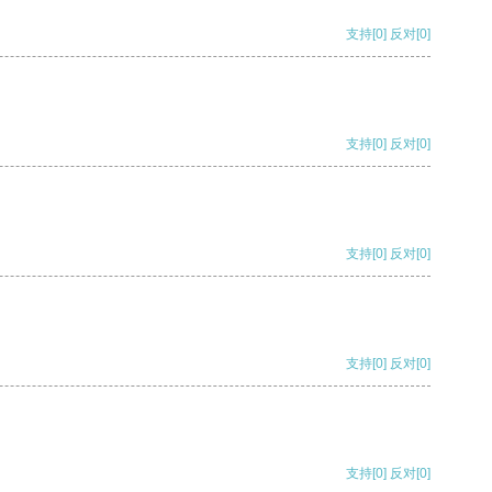
支持
[0]
反对
[0]
支持
[0]
反对
[0]
支持
[0]
反对
[0]
支持
[0]
反对
[0]
支持
[0]
反对
[0]