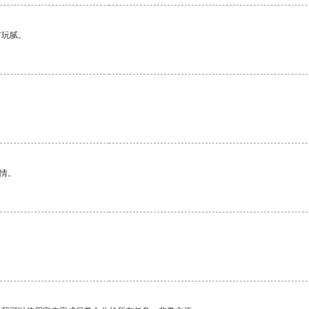
有玩腻。
情。