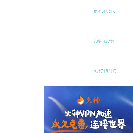
支持
[0]
反对
[0]
支持
[0]
反对
[0]
支持
[0]
反对
[0]
支持
[0]
反对
[0]
支持
[0]
反对
[0]