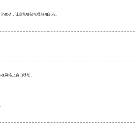
非常生动，让我能够轻松理解知识点。
你在网络上自由移动。
。