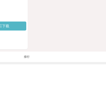
PC下载
排行