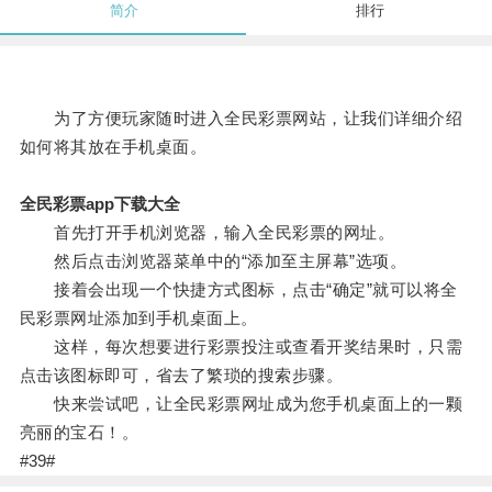
简介
排行
为了方便玩家随时进入全民彩票网站，让我们详细介绍
如何将其放在手机桌面。
全民彩票app下载大全
首先打开手机浏览器，输入全民彩票的网址。
然后点击浏览器菜单中的“添加至主屏幕”选项。
接着会出现一个快捷方式图标，点击“确定”就可以将全
民彩票网址添加到手机桌面上。
这样，每次想要进行彩票投注或查看开奖结果时，只需
点击该图标即可，省去了繁琐的搜索步骤。
快来尝试吧，让全民彩票网址成为您手机桌面上的一颗
亮丽的宝石！。
#39#