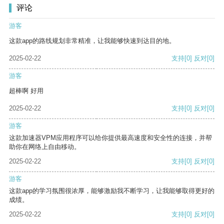
评论
游客
这款app的路线规划非常精准，让我能够快速到达目的地。
2025-02-22
支持
[0]
反对
[0]
游客
超棒啊 好用
2025-02-22
支持
[0]
反对
[0]
游客
这款加速器VPM应用程序可以给你提供最高速度和安全性的连接，并帮
助你在网络上自由移动。
2025-02-22
支持
[0]
反对
[0]
游客
这款app的学习氛围很浓厚，能够激励我不断学习，让我能够取得更好的
成绩。
2025-02-22
支持
[0]
反对
[0]