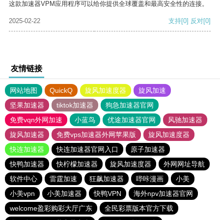
这款加速器VPM应用程序可以给你提供全球覆盖和最高安全性的连接。
2025-02-22
支持
[0]
反对
[0]
友情链接
网站地图
QuickQ
旋风加速度器
旋风加速
坚果加速器
tiktok加速器
狗急加速器官网
免费vqn外网加速
小蓝鸟
优途加速器官网
风驰加速器
旋风加速器
免费vps加速器外网苹果版
旋风加速度器
快连加速器
快连加速器官网入口
原子加速器
快鸭加速器
快柠檬加速器
旋风加速度器
外网网址导航
软件中心
雷霆加速
狂飙加速器
哔咔漫画
小美
小美vpn
小美加速器
快鸭VPN
海外npv加速器官网
welcome盈彩购彩大厅广东
全民彩票版本官方下载