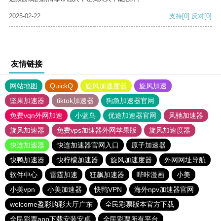
2025-02-22
支持
[0]
反对
[0]
友情链接
网站地图
QuickQ
旋风加速度器
旋风加速
坚果加速器
tiktok加速器
狗急加速器官网
免费vqn外网加速
小蓝鸟
优途加速器官网
风驰加速器
旋风加速器
免费vps加速器外网苹果版
旋风加速度器
快连加速器
快连加速器官网入口
原子加速器
快鸭加速器
快柠檬加速器
旋风加速度器
外网网址导航
软件中心
雷霆加速
狂飙加速器
哔咔漫画
小美
小美vpn
小美加速器
快鸭VPN
海外npv加速器官网
welcome盈彩购彩大厅广东
全民彩票版本官方下载
全民彩票app下载安装安卓
全民彩票所有平台