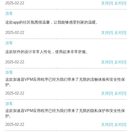
2025-02-22
支持
[0]
反对
[0]
游客
这款app的社区氛围很温馨，让我能够感受到家的温暖。
2025-02-22
支持
[0]
反对
[0]
游客
这款软件的设计非常人性化，使用起来非常舒服。
2025-02-22
支持
[0]
反对
[0]
游客
这款加速器VPM应用程序已经为我们带来了无限的流畅体验和安全性保
护。
2025-02-22
支持
[0]
反对
[0]
游客
这款加速器VPM应用程序已经为我们带来了无限的隐私保护和安全性保
护。
2025-02-22
支持
[0]
反对
[0]