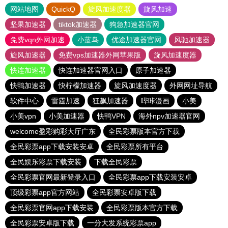
网站地图
QuickQ
旋风加速度器
旋风加速
坚果加速器
tiktok加速器
狗急加速器官网
免费vqn外网加速
小蓝鸟
优途加速器官网
风驰加速器
旋风加速器
免费vps加速器外网苹果版
旋风加速度器
快连加速器
快连加速器官网入口
原子加速器
快鸭加速器
快柠檬加速器
旋风加速度器
外网网址导航
软件中心
雷霆加速
狂飙加速器
哔咔漫画
小美
小美vpn
小美加速器
快鸭VPN
海外npv加速器官网
welcome盈彩购彩大厅广东
全民彩票版本官方下载
全民彩票app下载安装安卓
全民彩票所有平台
全民娱乐彩票下载安装
下载全民彩票
全民彩票官网最新登录入口
全民彩票app下载安装安卓
顶级彩票app官方网站
全民彩票安卓版下载
全民彩票官网app下载安装
全民彩票版本官方下载
全民彩票安卓版下载
一分大发系统彩票app