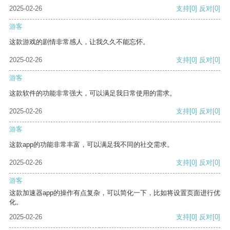
2025-02-26
支持
[0]
反对
[0]
游客
这款游戏的剧情非常感人，让我久久不能忘怀。
2025-02-26
支持
[0]
反对
[0]
游客
这款软件的功能非常强大，可以满足我日常使用的需求。
2025-02-26
支持
[0]
反对
[0]
游客
这款app的功能非常丰富，可以满足我不同的社交需求。
2025-02-26
支持
[0]
反对
[0]
游客
这款加速器app的操作有点复杂，可以简化一下，比如将设置页面进行优
化。
2025-02-26
支持
[0]
反对
[0]