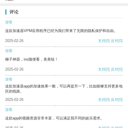
评论
游客
这款加速器VPM应用程序已经为我们带来了无限的隐私保护和自由。
2025-02-26
支持
[0]
反对
[0]
游客
梯子神器，ins随便看，美美哒！
2025-02-26
支持
[0]
反对
[0]
游客
这款加速器app的加速效果一般，可以再提升一下，比如能够支持更多地
区的线路。
2025-02-26
支持
[0]
反对
[0]
游客
这款app的视频资源非常丰富，可以满足我不同的娱乐需求。