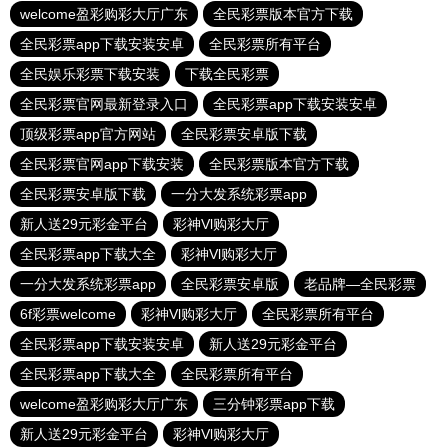
welcome盈彩购彩大厅广东
全民彩票版本官方下载
全民彩票app下载安装安卓
全民彩票所有平台
全民娱乐彩票下载安装
下载全民彩票
全民彩票官网最新登录入口
全民彩票app下载安装安卓
顶级彩票app官方网站
全民彩票安卓版下载
全民彩票官网app下载安装
全民彩票版本官方下载
全民彩票安卓版下载
一分大发系统彩票app
新人送29元彩金平台
彩神Vl购彩大厅
全民彩票app下载大全
彩神Vl购彩大厅
一分大发系统彩票app
全民彩票安卓版
老品牌—全民彩票
6f彩票welcome
彩神Vl购彩大厅
全民彩票所有平台
全民彩票app下载安装安卓
新人送29元彩金平台
全民彩票app下载大全
全民彩票所有平台
welcome盈彩购彩大厅广东
三分钟彩票app下载
新人送29元彩金平台
彩神Vl购彩大厅