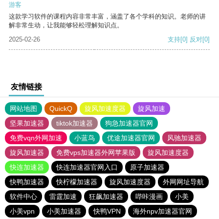
游客
这款学习软件的课程内容非常丰富，涵盖了各个学科的知识。老师的讲
解非常生动，让我能够轻松理解知识点。
2025-02-26
支持
[0]
反对
[0]
友情链接
网站地图
QuickQ
旋风加速度器
旋风加速
坚果加速器
tiktok加速器
狗急加速器官网
免费vqn外网加速
小蓝鸟
优途加速器官网
风驰加速器
旋风加速器
免费vps加速器外网苹果版
旋风加速度器
快连加速器
快连加速器官网入口
原子加速器
快鸭加速器
快柠檬加速器
旋风加速度器
外网网址导航
软件中心
雷霆加速
狂飙加速器
哔咔漫画
小美
小美vpn
小美加速器
快鸭VPN
海外npv加速器官网