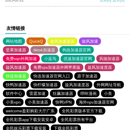
2025-02-22
支持
[0]
反对
[0]
友情链接
网站地图
QuickQ
旋风加速度器
旋风加速
坚果加速器
tiktok加速器
狗急加速器官网
免费vqn外网加速
小蓝鸟
优途加速器官网
风驰加速器
旋风加速器
免费vps加速器外网苹果版
旋风加速度器
快连加速器
快连加速器官网入口
原子加速器
快鸭加速器
快柠檬加速器
旋风加速度器
外网网址导航
软件中心
雷霆加速
狂飙加速器
哔咔漫画
小美
小美vpn
小美加速器
快鸭VPN
海外npv加速器官网
welcome盈彩购彩大厅广东
全民彩票版本官方下载
全民彩票app下载安装安卓
全民彩票所有平台
全民娱乐彩票下载安装
下载全民彩票