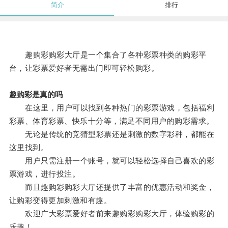
简介
排行
趣购彩购彩大厅是一个集合了各种彩票种类的购彩平
台，让彩票爱好者无需出门即可轻松购彩。
趣购彩是真的吗
在这里，用户可以找到各种热门的彩票游戏，包括福利
彩票、体育彩票、快乐十分等，满足不同用户的购彩需求。
无论是传统的竞猜型彩票还是刺激的数字彩种，都能在
这里找到。
用户只需注册一个账号，就可以轻松选择自己喜欢的彩
票游戏，进行投注。
而且趣购彩购彩大厅还提供了丰富的优惠活动和奖金，
让购彩变得更加刺激和有趣。
欢迎广大彩票爱好者前来趣购彩购彩大厅，体验购彩的
乐趣！。