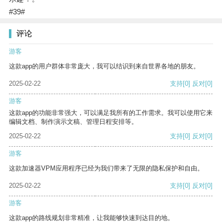
#39#
评论
游客
这款app的用户群体非常庞大，我可以结识到来自世界各地的朋友。
2025-02-22
支持
[0]
反对
[0]
游客
这款app的功能非常强大，可以满足我所有的工作需求。我可以使用它来
编辑文档、制作演示文稿、管理日程安排等。
2025-02-22
支持
[0]
反对
[0]
游客
这款加速器VPM应用程序已经为我们带来了无限的隐私保护和自由。
2025-02-22
支持
[0]
反对
[0]
游客
这款app的路线规划非常精准，让我能够快速到达目的地。