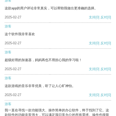
游客
这款app的用户评论非常真实，可以帮助我做出更准确的选择。
2025-02-27
支持
[0]
反对
[0]
游客
这个软件我非常喜欢
2025-02-27
支持
[0]
反对
[0]
游客
超级好用的加速器，妈妈再也不用担心我的学习啦！
2025-02-27
支持
[0]
反对
[0]
游客
这款游戏的音乐非常优美，听了让人心旷神怡。
2025-02-27
支持
[0]
反对
[0]
游客
我一直在寻找一款功能强大、操作简单的办公软件，终于找到了它。这
款软件的功能非常强大，可以满足我日常办公的所有需求。操作也很简