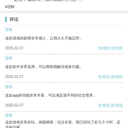
#39#
评论
游客
这款游戏的剧情非常感人，让我久久不能忘怀。
2025-02-27
支持
[0]
反对
[0]
游客
这款软件非常实用，可以帮助我解决很多问题。
2025-02-27
支持
[0]
反对
[0]
游客
这款app的功能非常丰富，可以满足我不同的社交需求。
2025-02-27
支持
[0]
反对
[0]
游客
这款游戏非常好玩，画面精美，玩法丰富。我已经玩了好几个小时，还
没有玩腻。