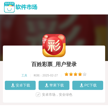
百姓彩票_用户登录
工具
|
时间：2025-02-27
|
安卓下载
苹果下载
PC下载
安卓市场，安全绿色