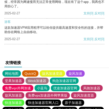
候，经常因为网速慢而无法正常使用网络，现在有了这个app，我再也不
用担心了。
2025-02-27
支持
[0]
反对
[0]
游客
这款加速器VPM应用程序可以给你提供最高速度和安全性的连接，并帮
助你在网络上自由移动。
2025-02-27
支持
[0]
反对
[0]
友情链接
网站地图
QuickQ
旋风加速度器
旋风加速
坚果加速器
tiktok加速器
狗急加速器官网
免费vqn外网加速
小蓝鸟
优途加速器官网
风驰加速器
旋风加速器
免费vps加速器外网苹果版
旋风加速度器
快连加速器
快连加速器官网入口
原子加速器