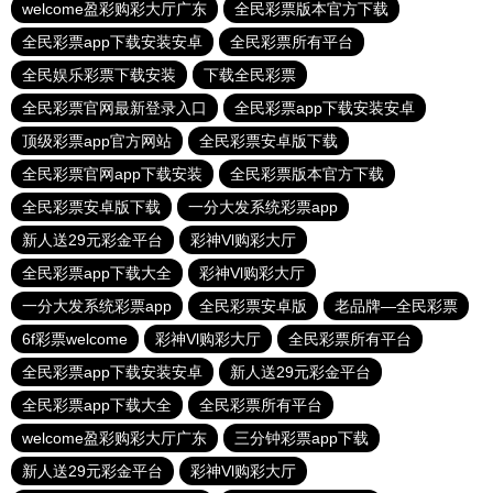
welcome盈彩购彩大厅广东
全民彩票版本官方下载
全民彩票app下载安装安卓
全民彩票所有平台
全民娱乐彩票下载安装
下载全民彩票
全民彩票官网最新登录入口
全民彩票app下载安装安卓
顶级彩票app官方网站
全民彩票安卓版下载
全民彩票官网app下载安装
全民彩票版本官方下载
全民彩票安卓版下载
一分大发系统彩票app
新人送29元彩金平台
彩神Vl购彩大厅
全民彩票app下载大全
彩神Vl购彩大厅
一分大发系统彩票app
全民彩票安卓版
老品牌—全民彩票
6f彩票welcome
彩神Vl购彩大厅
全民彩票所有平台
全民彩票app下载安装安卓
新人送29元彩金平台
全民彩票app下载大全
全民彩票所有平台
welcome盈彩购彩大厅广东
三分钟彩票app下载
新人送29元彩金平台
彩神Vl购彩大厅