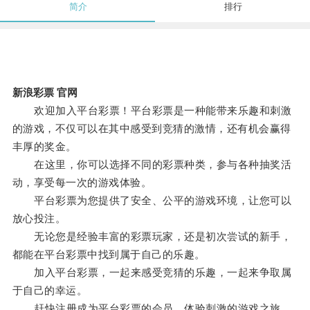
简介
排行
新浪彩票 官网
欢迎加入平台彩票！平台彩票是一种能带来乐趣和刺激
的游戏，不仅可以在其中感受到竞猜的激情，还有机会赢得
丰厚的奖金。
在这里，你可以选择不同的彩票种类，参与各种抽奖活
动，享受每一次的游戏体验。
平台彩票为您提供了安全、公平的游戏环境，让您可以
放心投注。
无论您是经验丰富的彩票玩家，还是初次尝试的新手，
都能在平台彩票中找到属于自己的乐趣。
加入平台彩票，一起来感受竞猜的乐趣，一起来争取属
于自己的幸运。
赶快注册成为平台彩票的会员，体验刺激的游戏之旅