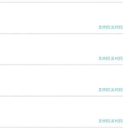
支持
[0]
反对
[0]
支持
[0]
反对
[0]
支持
[0]
反对
[0]
支持
[0]
反对
[0]