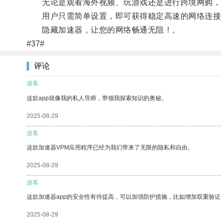
无论是观看海外视频、玩游戏还是进行跨境网购，hi
用户只需简单设置，即可获得稳定高速的网络连接
隐藏加速器，让您的网络畅通无阻！。
#37#
评论
游客
这款app就像我的私人导师，带领我探索知识的奥秘。
2025-08-29
游客
这款加速器VPM应用程序已经为我们带来了无限的隐私和自由。
2025-08-29
游客
这款加速器app的安全性有待提高，可以加强防护措施，比如增加双重验证
2025-08-29