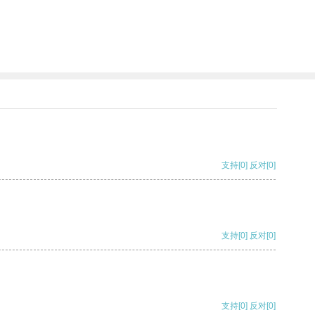
支持
[0]
反对
[0]
支持
[0]
反对
[0]
支持
[0]
反对
[0]