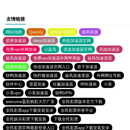
友情链接
网站地图
QuickQ
旋风加速度器
旋风加速
坚果加速器
tiktok加速器
狗急加速器官网
免费vqn外网加速
小蓝鸟
优途加速器官网
风驰加速器
旋风加速器
免费vps加速器外网苹果版
旋风加速度器
快连加速器
快连加速器官网入口
原子加速器
快鸭加速器
快柠檬加速器
旋风加速度器
外网网址导航
软件中心
雷霆加速
狂飙加速器
哔咔漫画
小美
小美vpn
小美加速器
快鸭VPN
welcome盈彩购彩大厅广东
全民彩票版本官方下载
全民彩票app下载安装安卓
全民彩票所有平台
全民娱乐彩票下载安装
下载全民彩票
全民彩票官网最新登录入口
全民彩票app下载安装安卓