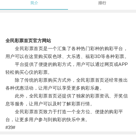
简介
排行
全民彩票首页官方网站
全民彩票首页是一个汇集了各种热门彩种的购彩平台，
用户可以在这里购买双色球、大乐透、福彩3D等各种彩票。
平台提供了便捷的购彩方式，用户可以通过网页或APP
轻松购买心仪的彩票。
除了传统的彩票购买方式外，全民彩票首页还经常推出
各种优惠活动，让用户可以享受更多购彩乐趣。
此外，全民彩票首页还提供了独家的彩票资讯、开奖信
息等服务，让用户可以及时了解彩票行情。
全民彩票首页致力于打造一个全方位、便捷的购彩平
台，让更多用户参与到购彩的快乐中来。
#39#