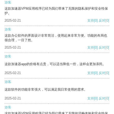
游客
这款加速器VPM应用程序已经为我们带来了无限的隐私保护和安全性保
护。
2025-02-21
支持
[0]
反对
[0]
游客
这款办公软件的界面设计非常简洁，使用起来非常方便。功能的布局也
很合理，一目了然。
2025-02-21
支持
[0]
反对
[0]
游客
这款加速器app的价格有点贵，可以适当降低一些，这样会更加亲民。
2025-02-21
支持
[0]
反对
[0]
游客
这款软件的功能非常强大，可以满足我日常使用的需求。
2025-02-21
支持
[0]
反对
[0]
游客
这款加速器VPM应用程序已经为我们带来了无限的流畅体验和安全性保