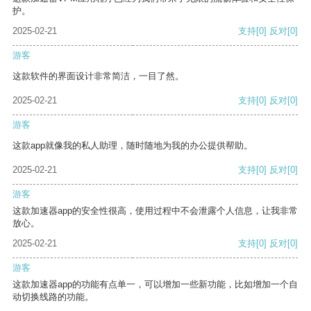
护。
2025-02-21
支持
[0]
反对
[0]
游客
这款软件的界面设计非常简洁，一目了然。
2025-02-21
支持
[0]
反对
[0]
游客
这款app就像我的私人助理，随时随地为我的办公提供帮助。
2025-02-21
支持
[0]
反对
[0]
游客
这款加速器app的安全性很高，使用过程中不会泄露个人信息，让我非常
放心。
2025-02-21
支持
[0]
反对
[0]
游客
这款加速器app的功能有点单一，可以增加一些新功能，比如增加一个自
动切换线路的功能。