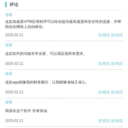
评论
游客
这款加速器VPM应用程序可以给你提供最高速度和安全性的连接，并帮
助你在网络上自由移动。
2025-02-21
支持
[0]
反对
[0]
游客
这款软件的功能非常全面，可以满足我所有需求。
2025-02-21
支持
[0]
反对
[0]
游客
这款app就像我的财务顾问，让我能够省钱又省心。
2025-02-21
支持
[0]
反对
[0]
游客
我喜欢这个软件 作者加油
2025-02-21
支持
[0]
反对
[0]