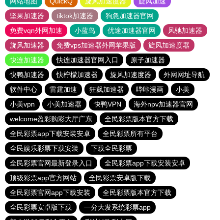
网站地图
QuickQ
旋风加速度器
旋风加速
坚果加速器
tiktok加速器
狗急加速器官网
免费vqn外网加速
小蓝鸟
优途加速器官网
风驰加速器
旋风加速器
免费vps加速器外网苹果版
旋风加速度器
快连加速器
快连加速器官网入口
原子加速器
快鸭加速器
快柠檬加速器
旋风加速度器
外网网址导航
软件中心
雷霆加速
狂飙加速器
哔咔漫画
小美
小美vpn
小美加速器
快鸭VPN
海外npv加速器官网
welcome盈彩购彩大厅广东
全民彩票版本官方下载
全民彩票app下载安装安卓
全民彩票所有平台
全民娱乐彩票下载安装
下载全民彩票
全民彩票官网最新登录入口
全民彩票app下载安装安卓
顶级彩票app官方网站
全民彩票安卓版下载
全民彩票官网app下载安装
全民彩票版本官方下载
全民彩票安卓版下载
一分大发系统彩票app