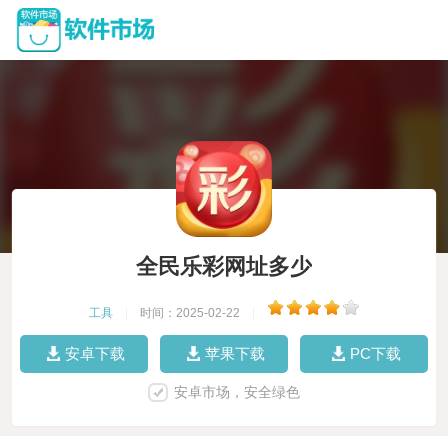
全民乐彩网址多少
工具
|
时间：2025-02-22
|
安卓下载
苹果下载
PC下载
安卓市场，安全绿色