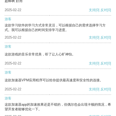
超棒啊 好用
2025-02-22
支持
[0]
反对
[0]
游客
这款学习软件的学习方式非常灵活，可以根据自己的需求选择学习方
式。我可以根据自己的时间安排学习进度。
2025-02-22
支持
[0]
反对
[0]
游客
这款游戏的音乐非常优美，听了让人心旷神怡。
2025-02-22
支持
[0]
反对
[0]
游客
这款加速器VPM应用程序可以给你提供最高速度和安全性的连接。
2025-02-22
支持
[0]
反对
[0]
游客
这款加速器app的加速效果还是不错的，但偶尔也会出现卡顿的情况，希
望开发者能够优化一下。