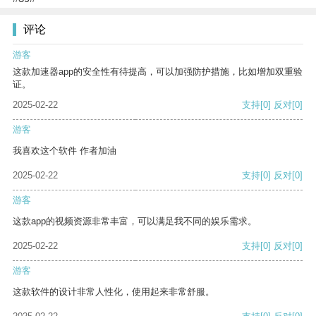
评论
游客
这款加速器app的安全性有待提高，可以加强防护措施，比如增加双重验
证。
2025-02-22
支持
[0]
反对
[0]
游客
我喜欢这个软件 作者加油
2025-02-22
支持
[0]
反对
[0]
游客
这款app的视频资源非常丰富，可以满足我不同的娱乐需求。
2025-02-22
支持
[0]
反对
[0]
游客
这款软件的设计非常人性化，使用起来非常舒服。