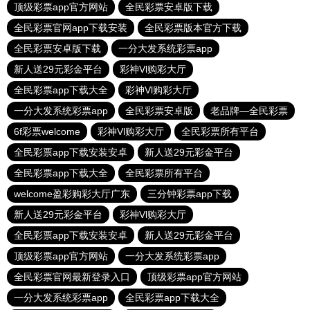
顶级彩票app官方网站
全民彩票安卓版下载
全民彩票官网app下载安装
全民彩票版本官方下载
全民彩票安卓版下载
一分大发系统彩票app
新人送29元彩金平台
彩神Vl购彩大厅
全民彩票app下载大全
彩神Vl购彩大厅
一分大发系统彩票app
全民彩票安卓版
老品牌—全民彩票
6f彩票welcome
彩神Vl购彩大厅
全民彩票所有平台
全民彩票app下载安装安卓
新人送29元彩金平台
全民彩票app下载大全
全民彩票所有平台
welcome盈彩购彩大厅广东
三分钟彩票app下载
新人送29元彩金平台
彩神Vl购彩大厅
全民彩票app下载安装安卓
新人送29元彩金平台
顶级彩票app官方网站
一分大发系统彩票app
全民彩票官网最新登录入口
顶级彩票app官方网站
一分大发系统彩票app
全民彩票app下载大全