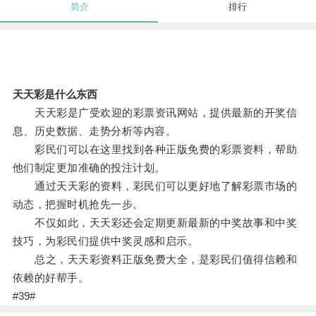
简介
排行
天天彩是什么东西
天天彩是广受欢迎的彩票资讯网站，提供最新的开奖信
息、历史数据、走势分析等内容。
彩民们可以在这里找到各种正版免费的彩票资料，帮助
他们制定更加准确的投注计划。
通过天天彩的资料，彩民们可以更好地了解彩票市场的
动态，把握时机抢先一步。
不仅如此，天天彩还会定期更新最新的中奖故事和中奖
技巧，为彩民们提供中奖灵感和启示。
总之，天天彩资料正版免费大全，是彩民们值得信赖和
依赖的好帮手。
#39#