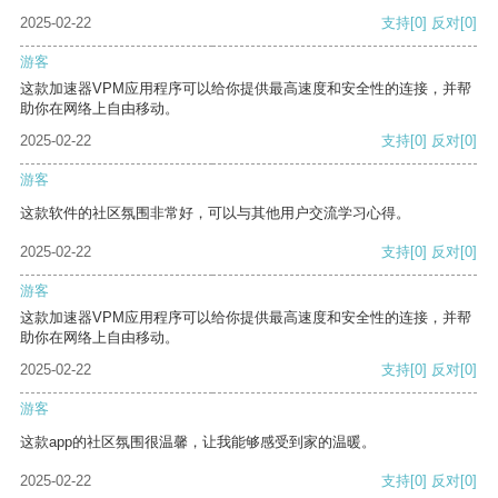
2025-02-22
支持
[0]
反对
[0]
游客
这款加速器VPM应用程序可以给你提供最高速度和安全性的连接，并帮
助你在网络上自由移动。
2025-02-22
支持
[0]
反对
[0]
游客
这款软件的社区氛围非常好，可以与其他用户交流学习心得。
2025-02-22
支持
[0]
反对
[0]
游客
这款加速器VPM应用程序可以给你提供最高速度和安全性的连接，并帮
助你在网络上自由移动。
2025-02-22
支持
[0]
反对
[0]
游客
这款app的社区氛围很温馨，让我能够感受到家的温暖。
2025-02-22
支持
[0]
反对
[0]