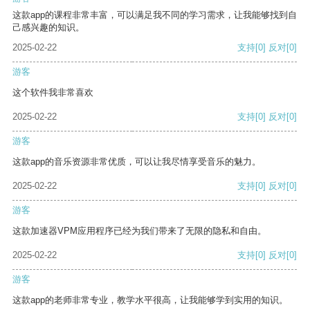
这款app的课程非常丰富，可以满足我不同的学习需求，让我能够找到自
己感兴趣的知识。
2025-02-22
支持
[0]
反对
[0]
游客
这个软件我非常喜欢
2025-02-22
支持
[0]
反对
[0]
游客
这款app的音乐资源非常优质，可以让我尽情享受音乐的魅力。
2025-02-22
支持
[0]
反对
[0]
游客
这款加速器VPM应用程序已经为我们带来了无限的隐私和自由。
2025-02-22
支持
[0]
反对
[0]
游客
这款app的老师非常专业，教学水平很高，让我能够学到实用的知识。