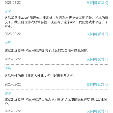
2025-02-22
支持
[0]
反对
[0]
游客
这款加速器app的加速效果非常好，玩游戏再也不会出现卡顿、掉线的情
况了。我以前玩游戏经常会输，现在有了这个app，我的游戏水平提升了
不少。
2025-02-22
支持
[0]
反对
[0]
游客
这款加速器VPM应用程序提供了顶级的安全性和隐私保护。
2025-02-22
支持
[0]
反对
[0]
游客
这款软件的设计非常人性化，使用起来非常方便。
2025-02-22
支持
[0]
反对
[0]
游客
这款加速器VPM应用程序已经为我们带来了无限的隐私保护和安全性保
护。
2025-02-22
支持
[0]
反对
[0]