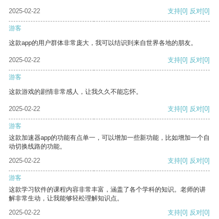
2025-02-22
支持
[0]
反对
[0]
游客
这款app的用户群体非常庞大，我可以结识到来自世界各地的朋友。
2025-02-22
支持
[0]
反对
[0]
游客
这款游戏的剧情非常感人，让我久久不能忘怀。
2025-02-22
支持
[0]
反对
[0]
游客
这款加速器app的功能有点单一，可以增加一些新功能，比如增加一个自
动切换线路的功能。
2025-02-22
支持
[0]
反对
[0]
游客
这款学习软件的课程内容非常丰富，涵盖了各个学科的知识。老师的讲
解非常生动，让我能够轻松理解知识点。
2025-02-22
支持
[0]
反对
[0]