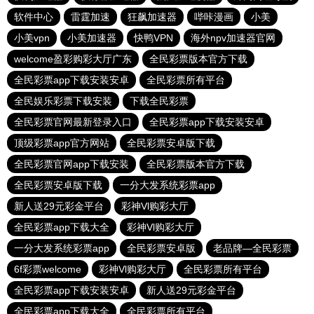
软件中心
雷霆加速
狂飙加速器
哔咔漫画
小美
小美vpn
小美加速器
快鸭VPN
海外npv加速器官网
welcome盈彩购彩大厅广东
全民彩票版本官方下载
全民彩票app下载安装安卓
全民彩票所有平台
全民娱乐彩票下载安装
下载全民彩票
全民彩票官网最新登录入口
全民彩票app下载安装安卓
顶级彩票app官方网站
全民彩票安卓版下载
全民彩票官网app下载安装
全民彩票版本官方下载
全民彩票安卓版下载
一分大发系统彩票app
新人送29元彩金平台
彩神Vl购彩大厅
全民彩票app下载大全
彩神Vl购彩大厅
一分大发系统彩票app
全民彩票安卓版
老品牌—全民彩票
6f彩票welcome
彩神Vl购彩大厅
全民彩票所有平台
全民彩票app下载安装安卓
新人送29元彩金平台
全民彩票app下载大全
全民彩票所有平台