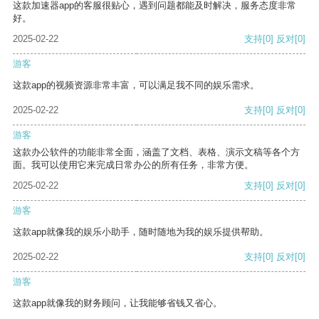
这款加速器app的客服很贴心，遇到问题都能及时解决，服务态度非常
好。
2025-02-22
支持
[0]
反对
[0]
游客
这款app的视频资源非常丰富，可以满足我不同的娱乐需求。
2025-02-22
支持
[0]
反对
[0]
游客
这款办公软件的功能非常全面，涵盖了文档、表格、演示文稿等各个方
面。我可以使用它来完成日常办公的所有任务，非常方便。
2025-02-22
支持
[0]
反对
[0]
游客
这款app就像我的娱乐小助手，随时随地为我的娱乐提供帮助。
2025-02-22
支持
[0]
反对
[0]
游客
这款app就像我的财务顾问，让我能够省钱又省心。