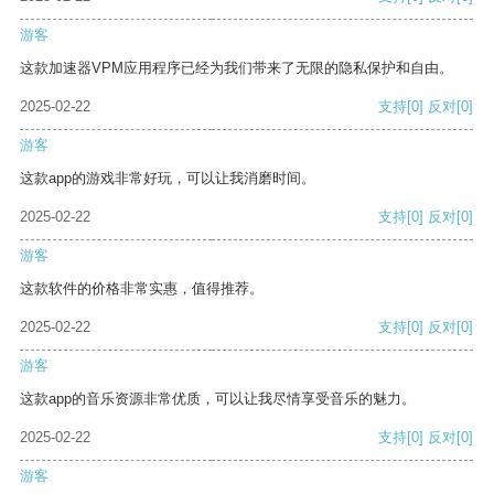
游客
这款加速器VPM应用程序已经为我们带来了无限的隐私保护和自由。
2025-02-22
支持
[0]
反对
[0]
游客
这款app的游戏非常好玩，可以让我消磨时间。
2025-02-22
支持
[0]
反对
[0]
游客
这款软件的价格非常实惠，值得推荐。
2025-02-22
支持
[0]
反对
[0]
游客
这款app的音乐资源非常优质，可以让我尽情享受音乐的魅力。
2025-02-22
支持
[0]
反对
[0]
游客