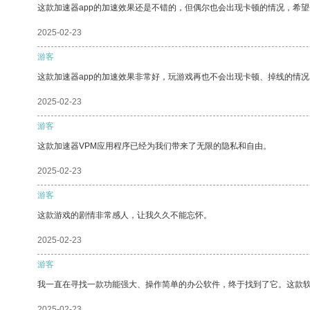
这款加速器app的加速效果还是不错的，但偶尔也会出现卡顿的情况，希
2025-02-23
游客
这款加速器app的加速效果非常好，玩游戏再也不会出现卡顿、掉线的情况
2025-02-23
游客
这款加速器VPM应用程序已经为我们带来了无限的隐私和自由。
2025-02-23
游客
这款游戏的剧情非常感人，让我久久不能忘怀。
2025-02-23
游客
我一直在寻找一款功能强大、操作简单的办公软件，终于找到了它。这款
2025-02-23