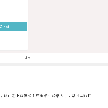
PC下载
排行
择，欢迎您下载体验！在乐彩汇购彩大厅，您可以随时