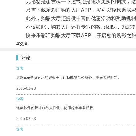
无论您是想尝试一下运气还是追求更多的刺激，这
只需下载乐彩汇购彩大厅APP，就可以轻松购买彩
此外，购彩大厅还提供丰富的优惠活动和奖励机制
不仅如此，购彩大厅还有专业的客服团队，为您提供
快来乐彩汇购彩大厅下载APP，开启您的购彩之旅
#39#
评论
游客
这款app是我娱乐的好帮手，让我能够放松身心，享受美好时光。
2025-02-23
游客
这款软件的设计非常人性化，使用起来非常舒服。
2025-02-23
游客