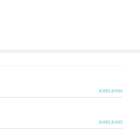
支持
[0]
反对
[0]
支持
[0]
反对
[0]