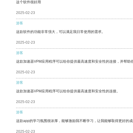
这个软件很好用
2025-02-23
游客
这款软件的功能非常强大，可以满足我日常使用的需求。
2025-02-23
游客
这款加速器VPM应用程序可以给你提供最高速度和安全性的连接，并帮助
2025-02-23
游客
这款加速器VPM应用程序可以给你提供最高速度和安全性的连接。
2025-02-23
游客
这款app的学习氛围很浓厚，能够激励我不断学习，让我能够取得更好的成
2025-02-23