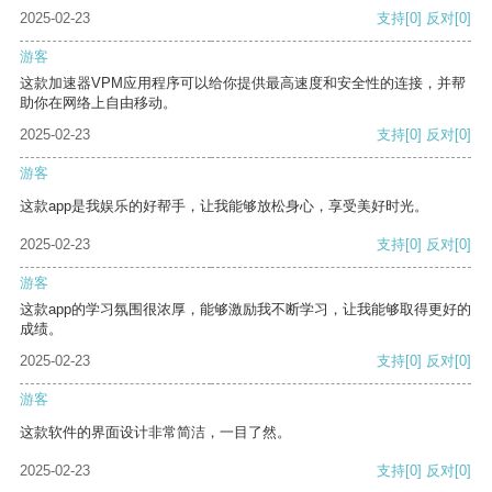
2025-02-23
支持
[0]
反对
[0]
游客
这款加速器VPM应用程序可以给你提供最高速度和安全性的连接，并帮
助你在网络上自由移动。
2025-02-23
支持
[0]
反对
[0]
游客
这款app是我娱乐的好帮手，让我能够放松身心，享受美好时光。
2025-02-23
支持
[0]
反对
[0]
游客
这款app的学习氛围很浓厚，能够激励我不断学习，让我能够取得更好的
成绩。
2025-02-23
支持
[0]
反对
[0]
游客
这款软件的界面设计非常简洁，一目了然。
2025-02-23
支持
[0]
反对
[0]