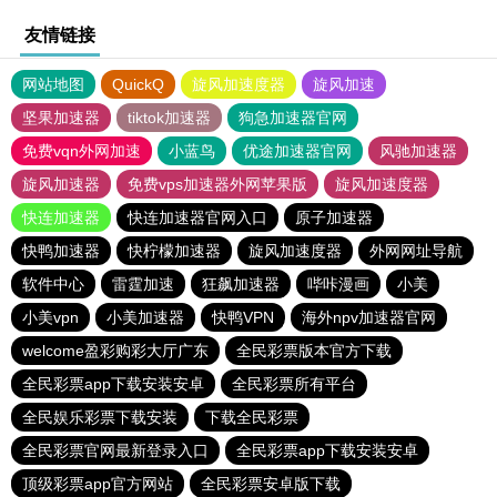
友情链接
网站地图
QuickQ
旋风加速度器
旋风加速
坚果加速器
tiktok加速器
狗急加速器官网
免费vqn外网加速
小蓝鸟
优途加速器官网
风驰加速器
旋风加速器
免费vps加速器外网苹果版
旋风加速度器
快连加速器
快连加速器官网入口
原子加速器
快鸭加速器
快柠檬加速器
旋风加速度器
外网网址导航
软件中心
雷霆加速
狂飙加速器
哔咔漫画
小美
小美vpn
小美加速器
快鸭VPN
海外npv加速器官网
welcome盈彩购彩大厅广东
全民彩票版本官方下载
全民彩票app下载安装安卓
全民彩票所有平台
全民娱乐彩票下载安装
下载全民彩票
全民彩票官网最新登录入口
全民彩票app下载安装安卓
顶级彩票app官方网站
全民彩票安卓版下载