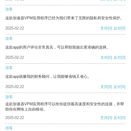
游客
这款加速器VPM应用程序已经为我们带来了无限的隐私和安全性保护。
2025-02-22
支持
[0]
反对
[0]
游客
这款app的用户评论非常真实，可以帮助我做出更准确的选择。
2025-02-22
支持
[0]
反对
[0]
游客
这款app就像我的财务顾问，让我能够省钱又省心。
2025-02-22
支持
[0]
反对
[0]
游客
这款加速器VPM应用程序可以给你提供最高速度和安全性的连接，并帮
助你在网络上自由移动。
2025-02-22
支持
[0]
反对
[0]
游客