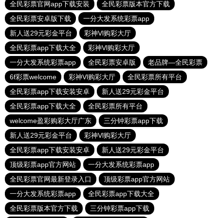
全民彩票官网app下载安装
全民彩票版本官方下载
全民彩票安卓版下载
一分大发系统彩票app
新人送29元彩金平台
彩神Vl购彩大厅
全民彩票app下载大全
彩神Vl购彩大厅
一分大发系统彩票app
全民彩票安卓版
老品牌—全民彩票
6f彩票welcome
彩神Vl购彩大厅
全民彩票所有平台
全民彩票app下载安装安卓
新人送29元彩金平台
全民彩票app下载大全
全民彩票所有平台
welcome盈彩购彩大厅广东
三分钟彩票app下载
新人送29元彩金平台
彩神Vl购彩大厅
全民彩票app下载安装安卓
新人送29元彩金平台
顶级彩票app官方网站
一分大发系统彩票app
全民彩票官网最新登录入口
顶级彩票app官方网站
一分大发系统彩票app
全民彩票app下载大全
全民彩票版本官方下载
三分钟彩票app下载