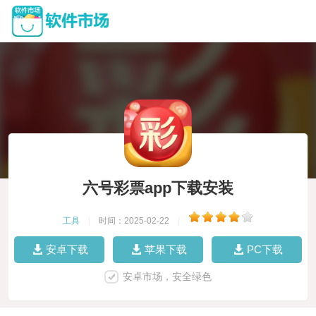
六号彩票app下载安装
工具
|
时间：2025-02-22
|
安卓下载
苹果下载
PC下载
安卓市场，安全绿色