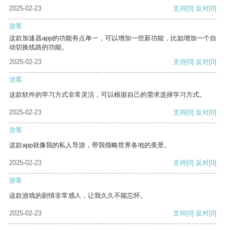
2025-02-23
支持
[0]
反对
[0]
游客
这款加速器app的功能有点单一，可以增加一些新功能，比如增加一个自
动切换线路的功能。
2025-02-23
支持
[0]
反对
[0]
游客
这款软件的学习方式非常灵活，可以根据自己的需求选择学习方式。
2025-02-23
支持
[0]
反对
[0]
游客
这款app就像我的私人导游，带我领略世界各地的美景。
2025-02-23
支持
[0]
反对
[0]
游客
这款游戏的剧情非常感人，让我久久不能忘怀。
2025-02-23
支持
[0]
反对
[0]