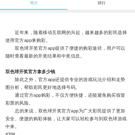
简介
排行
近年来，随着移动互联网的兴起，越来越多的彩民选择
使用官方app来购彩。
双色球开奖官方app提供了便捷的购彩途径，用户可以
随时查看最新的开奖结果和中奖信息。
双色球开奖官方拿多少钱
除此之外，官方app还提供专业的游戏玩法介绍和走势
图分析，帮助彩民更好地选择号码。
通过官方app购彩，不仅方便快捷，还能避免购买假冒
彩票的风险。
总的来说，双色球开奖官方app为广大彩民提供了更加
安全、便捷的购彩体验，让大家可以轻松参与到双色球游戏
中来。
#39#