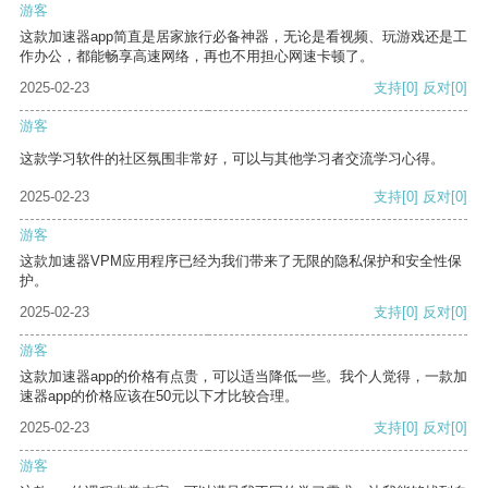
游客
这款加速器app简直是居家旅行必备神器，无论是看视频、玩游戏还是工
作办公，都能畅享高速网络，再也不用担心网速卡顿了。
2025-02-23
支持
[0]
反对
[0]
游客
这款学习软件的社区氛围非常好，可以与其他学习者交流学习心得。
2025-02-23
支持
[0]
反对
[0]
游客
这款加速器VPM应用程序已经为我们带来了无限的隐私保护和安全性保
护。
2025-02-23
支持
[0]
反对
[0]
游客
这款加速器app的价格有点贵，可以适当降低一些。我个人觉得，一款加
速器app的价格应该在50元以下才比较合理。
2025-02-23
支持
[0]
反对
[0]
游客