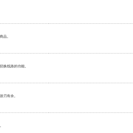
的商品。
动切换线路的功能。
中游刃有余。
。