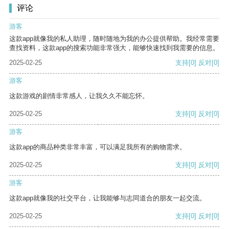
评论
游客
这款app就像我的私人助理，随时随地为我的办公提供帮助。我经常需要
查找资料，这款app的搜索功能非常强大，能够快速找到我需要的信息。
2025-02-25
支持
[0]
反对
[0]
游客
这款游戏的剧情非常感人，让我久久不能忘怀。
2025-02-25
支持
[0]
反对
[0]
游客
这款app的商品种类非常丰富，可以满足我所有的购物需求。
2025-02-25
支持
[0]
反对
[0]
游客
这款app就像我的社交平台，让我能够与志同道合的朋友一起交流。
2025-02-25
支持
[0]
反对
[0]