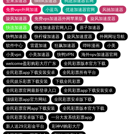
坚果加速器
tiktok加速器
狗急加速器官网
免费vqn外网加速
小蓝鸟
优途加速器官网
风驰加速器
旋风加速器
免费vps加速器外网苹果版
旋风加速度器
快连加速器
快连加速器官网入口
原子加速器
快鸭加速器
快柠檬加速器
旋风加速度器
外网网址导航
软件中心
雷霆加速
狂飙加速器
哔咔漫画
小美
小美vpn
小美加速器
快鸭VPN
海外npv加速器官网
welcome盈彩购彩大厅广东
全民彩票版本官方下载
全民彩票app下载安装安卓
全民彩票所有平台
全民娱乐彩票下载安装
下载全民彩票
全民彩票官网最新登录入口
全民彩票app下载安装安卓
顶级彩票app官方网站
全民彩票安卓版下载
全民彩票官网app下载安装
全民彩票版本官方下载
全民彩票安卓版下载
一分大发系统彩票app
新人送29元彩金平台
彩神Vl购彩大厅