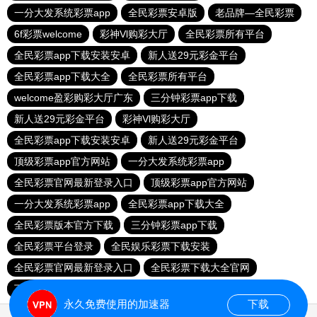
一分大发系统彩票app
全民彩票安卓版
老品牌—全民彩票
6f彩票welcome
彩神Vl购彩大厅
全民彩票所有平台
全民彩票app下载安装安卓
新人送29元彩金平台
全民彩票app下载大全
全民彩票所有平台
welcome盈彩购彩大厅广东
三分钟彩票app下载
新人送29元彩金平台
彩神Vl购彩大厅
全民彩票app下载安装安卓
新人送29元彩金平台
顶级彩票app官方网站
一分大发系统彩票app
全民彩票官网最新登录入口
顶级彩票app官方网站
一分大发系统彩票app
全民彩票app下载大全
全民彩票版本官方下载
三分钟彩票app下载
全民彩票平台登录
全民娱乐彩票下载安装
全民彩票官网最新登录入口
全民彩票下载大全官网
下载全民彩票
6f彩票welcome
下载全民彩票
永久免费使用的加速器
下载