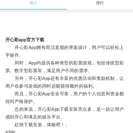
简介
排行
开心彩app官方下载
开心彩App拥有简洁直观的界面设计，用户可以轻松上
手操作。
同时，App内提供各种类型的彩票游戏，包括传统型彩
票、数字型彩票等，满足用户不同的需求。
另外，开心彩App还有丰富的优惠活动和奖励机制，让
用户在参与游戏的同时还能获得额外的福利。
而且，开心彩App安全可靠，用户的个人信息和资金都
得到严格保护。
总的来说，开心彩App下载安装亮点多，是一款让用户
感到开心和满足的娱乐平台。
赶快下载安装，体验吧！。
#39#