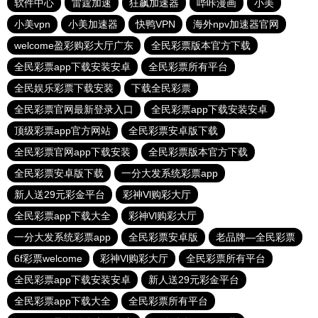
软件中心
雷霆加速
狂飙加速器
哔咔漫画
小美
小美vpn
小美加速器
快鸭VPN
海外npv加速器官网
welcome盈彩购彩大厅广东
全民彩票版本官方下载
全民彩票app下载安装安卓
全民彩票所有平台
全民娱乐彩票下载安装
下载全民彩票
全民彩票官网最新登录入口
全民彩票app下载安装安卓
顶级彩票app官方网站
全民彩票安卓版下载
全民彩票官网app下载安装
全民彩票版本官方下载
全民彩票安卓版下载
一分大发系统彩票app
新人送29元彩金平台
彩神Vl购彩大厅
全民彩票app下载大全
彩神Vl购彩大厅
一分大发系统彩票app
全民彩票安卓版
老品牌—全民彩票
6f彩票welcome
彩神Vl购彩大厅
全民彩票所有平台
全民彩票app下载安装安卓
新人送29元彩金平台
全民彩票app下载大全
全民彩票所有平台