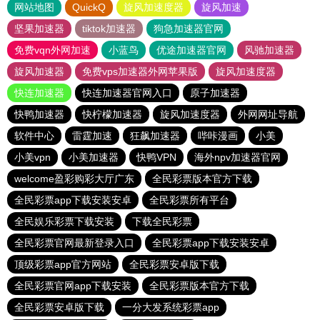
网站地图
QuickQ
旋风加速度器
旋风加速
坚果加速器
tiktok加速器
狗急加速器官网
免费vqn外网加速
小蓝鸟
优途加速器官网
风驰加速器
旋风加速器
免费vps加速器外网苹果版
旋风加速度器
快连加速器
快连加速器官网入口
原子加速器
快鸭加速器
快柠檬加速器
旋风加速度器
外网网址导航
软件中心
雷霆加速
狂飙加速器
哔咔漫画
小美
小美vpn
小美加速器
快鸭VPN
海外npv加速器官网
welcome盈彩购彩大厅广东
全民彩票版本官方下载
全民彩票app下载安装安卓
全民彩票所有平台
全民娱乐彩票下载安装
下载全民彩票
全民彩票官网最新登录入口
全民彩票app下载安装安卓
顶级彩票app官方网站
全民彩票安卓版下载
全民彩票官网app下载安装
全民彩票版本官方下载
全民彩票安卓版下载
一分大发系统彩票app