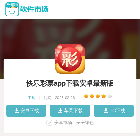
快乐彩票app下载安卓最新版
工具
|
时间：2025-02-26
|
安卓下载
苹果下载
PC下载
安卓市场，安全绿色