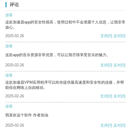
评论
游客
这款加速器app的安全性很高，使用过程中不会泄露个人信息，让我非常
放心。
2025-02-26
支持
[0]
反对
[0]
游客
这款app的音乐资源非常优质，可以让我尽情享受音乐的魅力。
2025-02-26
支持
[0]
反对
[0]
游客
这款加速器VPM应用程序可以给你提供最高速度和安全性的连接，并帮
助你在网络上自由移动。
2025-02-26
支持
[0]
反对
[0]
游客
我喜欢这个软件 作者加油
2025-02-26
支持
[0]
反对
[0]