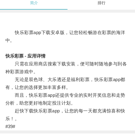
简介
排行
快乐彩票app下载安卓版，让您轻松畅游在彩票的海洋
中。
快乐彩票 - 应用详情
只需在应用商店搜索下载安装，便可随时随地参与到各
种彩票游戏中。
无论是双色球、大乐透还是福利彩票，快乐彩票app都
有，让您的选择更加丰富多样。
而且，快乐彩票app还提供专业的实时开奖信息和走势
分析，助您更好地制定投注计划。
赶快下载快乐彩票app，让您的每一天都充满惊喜和快
乐！。
#39#