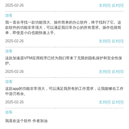
2025-02-26
支持
[0]
反对
[0]
游客
我一直在寻找一款功能强大、操作简单的办公软件，终于找到了它。这
款软件的功能非常强大，可以满足我日常办公的所有需求。操作也很简
单，即使是小白也能快速上手。
2025-02-26
支持
[0]
反对
[0]
游客
这款加速器VPM应用程序已经为我们带来了无限的隐私保护和安全性保
护。
2025-02-26
支持
[0]
反对
[0]
游客
这款app的功能非常强大，可以满足我所有的工作需求，让我能够在工作
中游刃有余。
2025-02-26
支持
[0]
反对
[0]
游客
我喜欢这个软件 作者加油