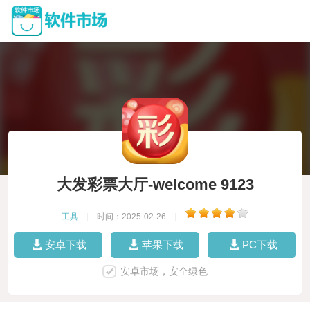
大发彩票大厅-welcome 9123
工具
|
时间：2025-02-26
|
安卓下载
苹果下载
PC下载
安卓市场，安全绿色