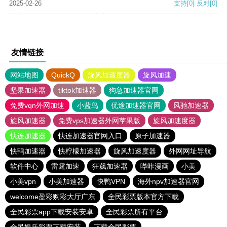
2025-02-26
支持
[0]
反对
[0]
友情链接
网站地图
QuickQ
旋风加速度器
旋风加速
坚果加速器
tiktok加速器
狗急加速器官网
免费vqn外网加速
小蓝鸟
优途加速器官网
风驰加速器
旋风加速器
免费vps加速器外网苹果版
旋风加速度器
快连加速器
快连加速器官网入口
原子加速器
快鸭加速器
快柠檬加速器
旋风加速度器
外网网址导航
软件中心
雷霆加速
狂飙加速器
哔咔漫画
小美
小美vpn
小美加速器
快鸭VPN
海外npv加速器官网
welcome盈彩购彩大厅广东
全民彩票版本官方下载
全民彩票app下载安装安卓
全民彩票所有平台