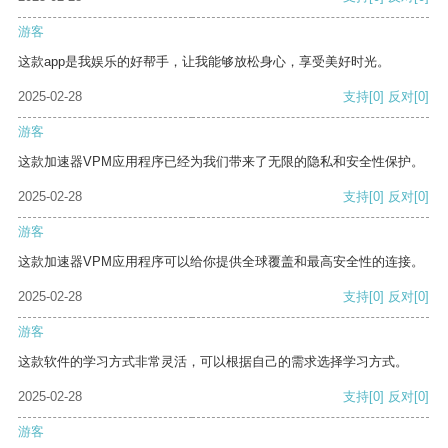
游客
这款app是我娱乐的好帮手，让我能够放松身心，享受美好时光。
2025-02-28
支持
[0]
反对
[0]
游客
这款加速器VPM应用程序已经为我们带来了无限的隐私和安全性保护。
2025-02-28
支持
[0]
反对
[0]
游客
这款加速器VPM应用程序可以给你提供全球覆盖和最高安全性的连接。
2025-02-28
支持
[0]
反对
[0]
游客
这款软件的学习方式非常灵活，可以根据自己的需求选择学习方式。
2025-02-28
支持
[0]
反对
[0]
游客