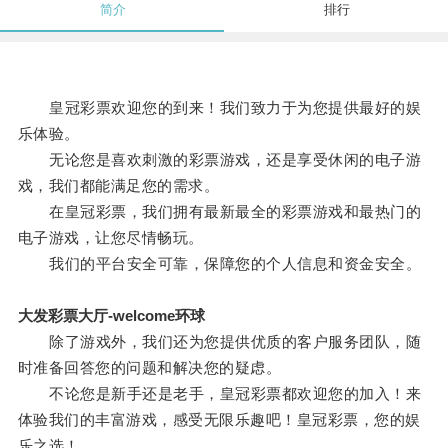
简介
排行
皇冠彩票欢迎您的到来！我们致力于为您提供最好的娱
乐体验。
无论您是喜欢刺激的彩票游戏，还是享受休闲的电子游
戏，我们都能满足您的需求。
在皇冠彩票，我们拥有最新最全的彩票游戏和最热门的
电子游戏，让您尽情畅玩。
我们的平台安全可靠，保障您的个人信息和资金安全。
大发彩票大厅-welcome环球
除了游戏外，我们还为您提供优质的客户服务团队，随
时准备回答您的问题和解决您的疑虑。
不论您是新手还是老手，皇冠彩票都欢迎您的加入！来
体验我们的丰富游戏，感受无限乐趣吧！皇冠彩票，您的娱
乐之选！。