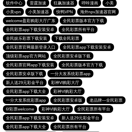
软件中心
雷霆加速
狂飙加速器
哔咔漫画
小美
小美vpn
小美加速器
快鸭VPN
海外npv加速器官网
welcome盈彩购彩大厅广东
全民彩票版本官方下载
全民彩票app下载安装安卓
全民彩票所有平台
全民娱乐彩票下载安装
下载全民彩票
全民彩票官网最新登录入口
全民彩票app下载安装安卓
顶级彩票app官方网站
全民彩票安卓版下载
全民彩票官网app下载安装
全民彩票版本官方下载
全民彩票安卓版下载
一分大发系统彩票app
新人送29元彩金平台
彩神Vl购彩大厅
全民彩票app下载大全
彩神Vl购彩大厅
一分大发系统彩票app
全民彩票安卓版
老品牌—全民彩票
6f彩票welcome
彩神Vl购彩大厅
全民彩票所有平台
全民彩票app下载安装安卓
新人送29元彩金平台
全民彩票app下载大全
全民彩票所有平台