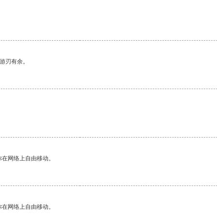
中游刃有余。
你在网络上自由移动。
你在网络上自由移动。