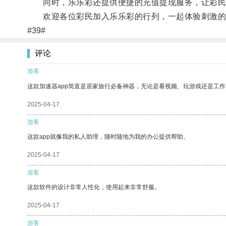
同时，乐乐彩还提供便捷的充值提现服务，让彩民
欢迎各位彩民加入乐乐彩的行列，一起体验刺激的
#39#
评论
游客
这款加速器app简直是居家旅行必备神器，无论是看视频、玩游戏还是工
2025-04-17
游客
这款app就像我的私人助理，随时随地为我的办公提供帮助。
2025-04-17
游客
这款软件的设计非常人性化，使用起来非常舒服。
2025-04-17
游客