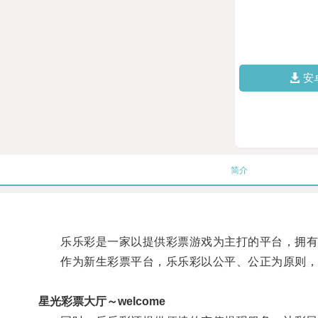
安
简介
乐乐彩是一家以提供彩票游戏为主打的平台，拥有多
作为新生彩票平台，乐乐彩以公平、公正为原则，
星光彩票大厅～welcome