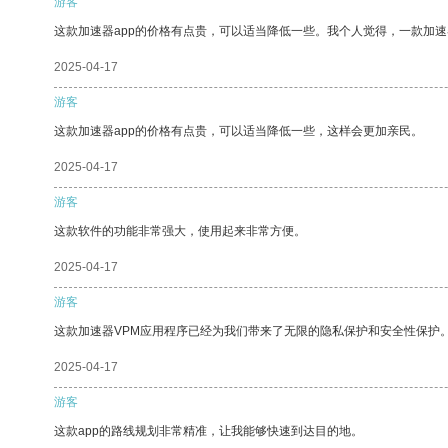
游客
这款加速器app的价格有点贵，可以适当降低一些。我个人觉得，一款加速
2025-04-17
游客
这款加速器app的价格有点贵，可以适当降低一些，这样会更加亲民。
2025-04-17
游客
这款软件的功能非常强大，使用起来非常方便。
2025-04-17
游客
这款加速器VPM应用程序已经为我们带来了无限的隐私保护和安全性保护
2025-04-17
游客
这款app的路线规划非常精准，让我能够快速到达目的地。