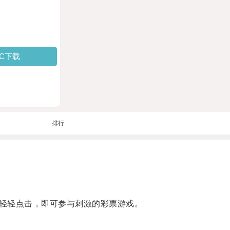
PC下载
排行
轻轻点击，即可参与刺激的彩票游戏。