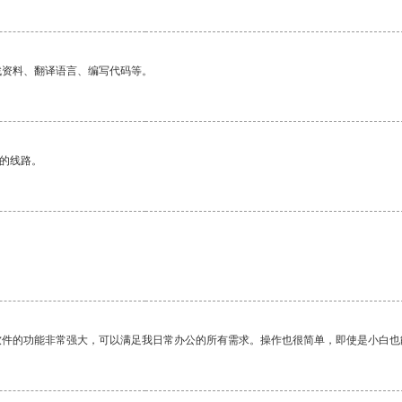
找资料、翻译语言、编写代码等。
区的线路。
软件的功能非常强大，可以满足我日常办公的所有需求。操作也很简单，即使是小白也