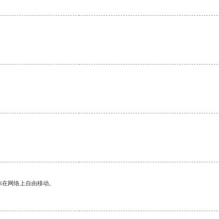
你在网络上自由移动。