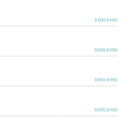
支持
[0]
反对
[0]
支持
[0]
反对
[0]
支持
[0]
反对
[0]
支持
[0]
反对
[0]