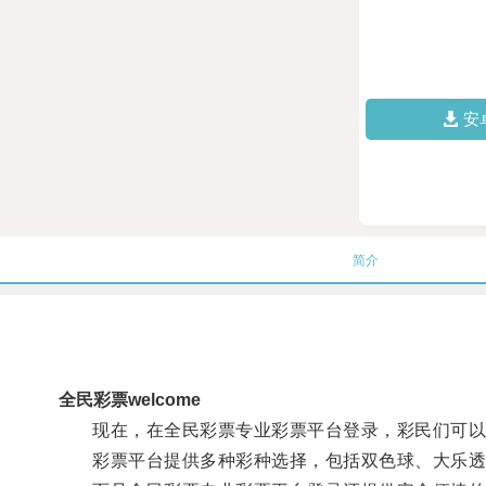
安
简介
全民彩票welcome
现在，在全民彩票专业彩票平台登录，彩民们可以随
彩票平台提供多种彩种选择，包括双色球、大乐透、