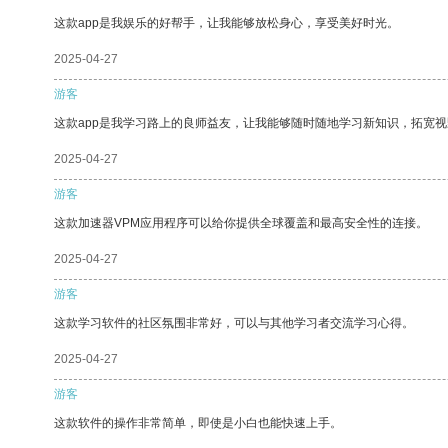
这款app是我娱乐的好帮手，让我能够放松身心，享受美好时光。
2025-04-27
游客
这款app是我学习路上的良师益友，让我能够随时随地学习新知识，拓宽视
2025-04-27
游客
这款加速器VPM应用程序可以给你提供全球覆盖和最高安全性的连接。
2025-04-27
游客
这款学习软件的社区氛围非常好，可以与其他学习者交流学习心得。
2025-04-27
游客
这款软件的操作非常简单，即使是小白也能快速上手。