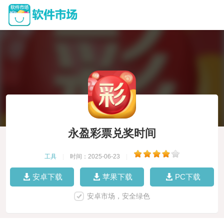
永盈彩票兑奖时间
工具
|
时间：2025-06-23
|
安卓下载
苹果下载
PC下载
安卓市场，安全绿色