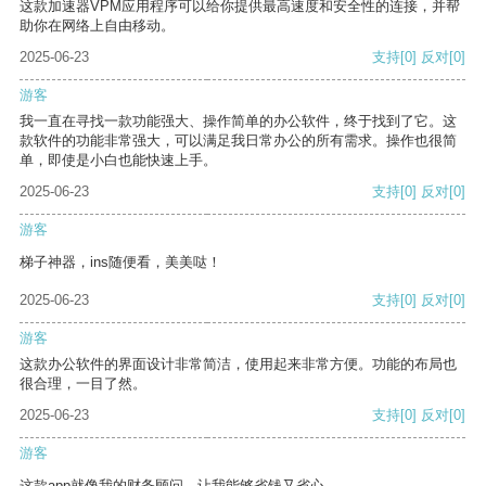
这款加速器VPM应用程序可以给你提供最高速度和安全性的连接，并帮
助你在网络上自由移动。
2025-06-23
支持
[0]
反对
[0]
游客
我一直在寻找一款功能强大、操作简单的办公软件，终于找到了它。这
款软件的功能非常强大，可以满足我日常办公的所有需求。操作也很简
单，即使是小白也能快速上手。
2025-06-23
支持
[0]
反对
[0]
游客
梯子神器，ins随便看，美美哒！
2025-06-23
支持
[0]
反对
[0]
游客
这款办公软件的界面设计非常简洁，使用起来非常方便。功能的布局也
很合理，一目了然。
2025-06-23
支持
[0]
反对
[0]
游客
这款app就像我的财务顾问，让我能够省钱又省心。