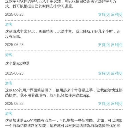
这款学习软件的学习方式非常灵活，可以根据自己的需求选择学习方
式。我可以根据自己的时间安排学习进度。
2025-06-23
支持
[0]
反对
[0]
游客
这款游戏非常好玩，画面精美，玩法丰富。我已经玩了好几个小时，还
没有玩腻。
2025-06-23
支持
[0]
反对
[0]
游客
这个是app神器
2025-06-23
支持
[0]
反对
[0]
游客
这款app的用户界面简洁明了，使用起来非常容易上手，让我能够快速熟
悉操作。我不用看说明书，就可以轻松使用这款app。
2025-06-23
支持
[0]
反对
[0]
游客
这款加速器app的功能有点单一，可以增加一些新功能。比如，可以增加
一个自动切换线路的功能，这样就可以根据网络情况自动选择最优的线