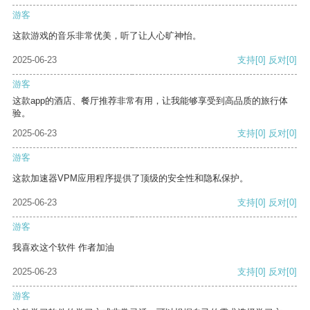
游客
这款游戏的音乐非常优美，听了让人心旷神怡。
2025-06-23
支持
[0]
反对
[0]
游客
这款app的酒店、餐厅推荐非常有用，让我能够享受到高品质的旅行体
验。
2025-06-23
支持
[0]
反对
[0]
游客
这款加速器VPM应用程序提供了顶级的安全性和隐私保护。
2025-06-23
支持
[0]
反对
[0]
游客
我喜欢这个软件 作者加油
2025-06-23
支持
[0]
反对
[0]
游客